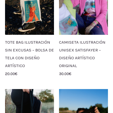
TOTE BAG ILUSTRACIÓN
CAMISETA ILUSTRACIÓN
SIN EXCUSAS – BOLSA DE
UNISEX SATISFAYER –
TELA CON DISEÑO
DISEÑO ARTÍSTICO
ARTÍSTICO
ORIGINAL
20.00
€
30.00
€