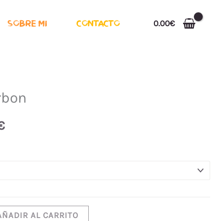
0.00
€
SOBRE MI
CONTACTO
rbon
Rango
de
€
precios:
desde
20.00€
hasta
AÑADIR AL CARRITO