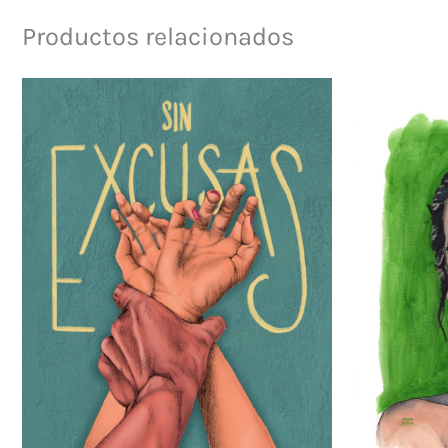
Productos relacionados
Rango
de
precios:
desde
20.00€
hasta
25.00€