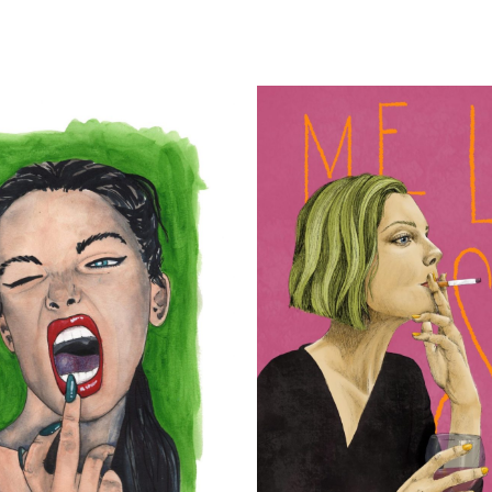
Rango
Rango
de
de
precios:
precios:
desde
desde
20.00€
20.00€
hasta
hasta
25.00€
25.00€