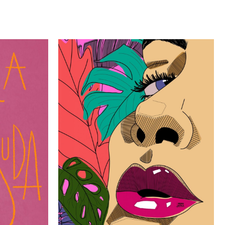
Rango
de
precios:
desde
20.00€
hasta
25.00€