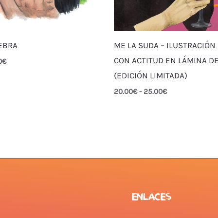
EBRA
ME LA SUDA – ILUSTRACIÓ
CON ACTITUD EN LÁMINA D
0
€
(EDICIÓN LIMITADA)
20.00
€
-
25.00
€
ENLACES