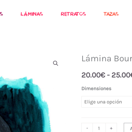
S
LÁMINAS
RETRATOS
TAZAS
Lámina Bou
Lámina
Bourbon
20.00
€
-
25.00
cantidad
Dimensiones
-
+